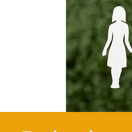
 respaldo
tantes a
RES