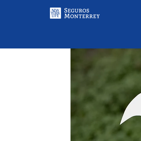
sesorado
 y salud
resas que