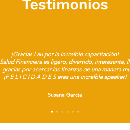
Testimonios
¡Gracias Lau por la increíble capacitación!
Salud Financiera es ligero, divertido, interesante, l
gracias por acercar las finanzas de una manera m
¡F E L I C I D A D E S eres una increíble speaker!
Susana García