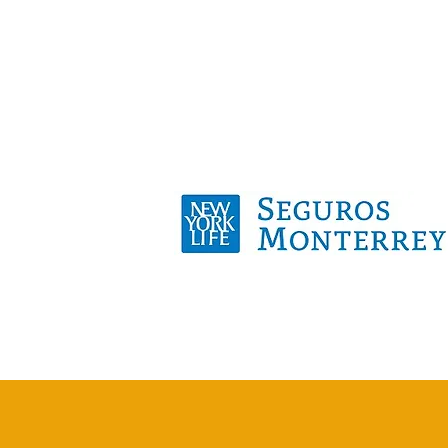
buscan un servicio de alta calidad y el
de una de las aseguradoras más impor
nivel mundial.
FORMAMOS PARTE DE LOS ASESO
DE SEGUROS LÍDERES DE: