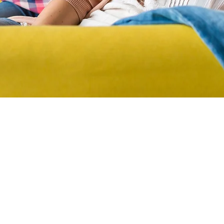
ANES DE PROTECC
 con los mejores Planes de Protección y Salud F
para personas, familias y empresas