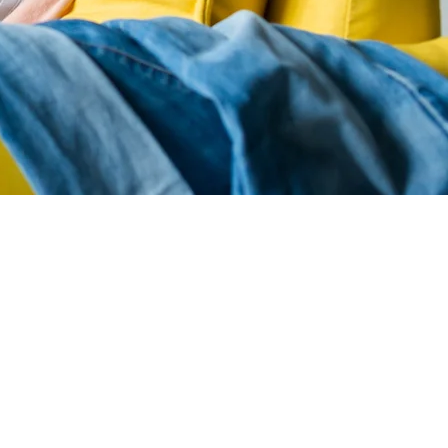
IÓN
inanciera