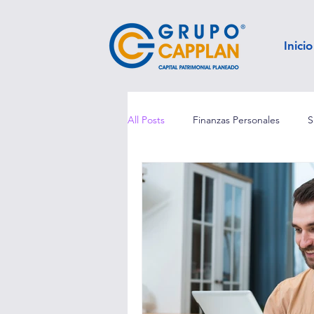
Inicio
All Posts
Finanzas Personales
S
Seguro de Vida
Retiro
S
Inversión