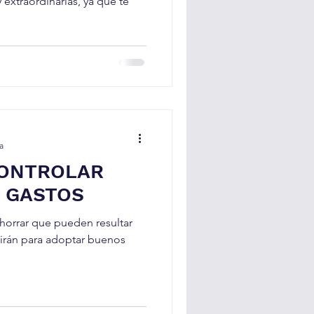
 extraordinarias, ya que te
a
CONTROLAR
S GASTOS
orrar que pueden resultar
rvirán para adoptar buenos