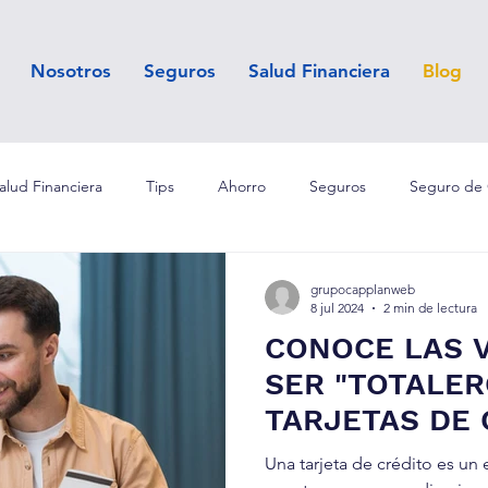
Nosotros
Seguros
Salud Financiera
Blog
alud Financiera
Tips
Ahorro
Seguros
Seguro de 
eguBeca
Seguro para Mujer
Seguro para Colaboradores
grupocapplanweb
8 jul 2024
2 min de lectura
CONOCE LAS 
SER "TOTALER
TARJETAS DE 
Una tarjeta de crédito es u